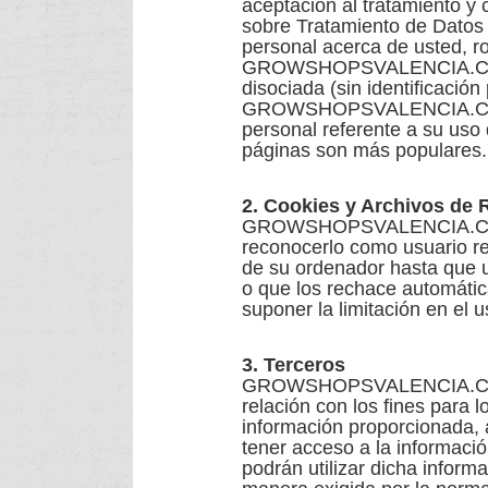
aceptación al tratamiento y
sobre Tratamiento de Dat
personal acerca de usted, ro
GROWSHOPSVALENCIA.COM pod
disociada (sin identificació
GROWSHOPSVALENCIA.COM po
personal referente a su uso
páginas son más populares.
2. Cookies y Archivos de 
GROWSHOPSVALENCIA.COM pod
reconocerlo como usuario re
de su ordenador hasta que u
o que los rechace automátic
suponer la limitación en el 
3. Terceros
GROWSHOPSVALENCIA.COM po
relación con los fines para 
información proporcionada, a
tener acceso a la informaci
podrán utilizar dicha inform