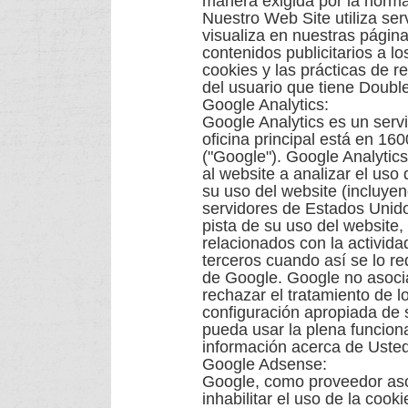
manera exigida por la norma
Nuestro Web Site utiliza serv
visualiza en nuestras página
contenidos publicitarios a l
cookies y las prácticas de r
del usuario que tiene Double
Google Analytics:
Google Analytics es un serv
oficina principal está en 1
("Google"). Google Analytics
al website a analizar el uso
su uso del website (incluyen
servidores de Estados Unido
pista de su uso del website,
relacionados con la activida
terceros cuando así se lo re
de Google. Google no asocia
rechazar el tratamiento de l
configuración apropiada de 
pueda usar la plena funciona
información acerca de Usted 
Google Adsense:
Google, como proveedor asoc
inhabilitar el uso de la coo