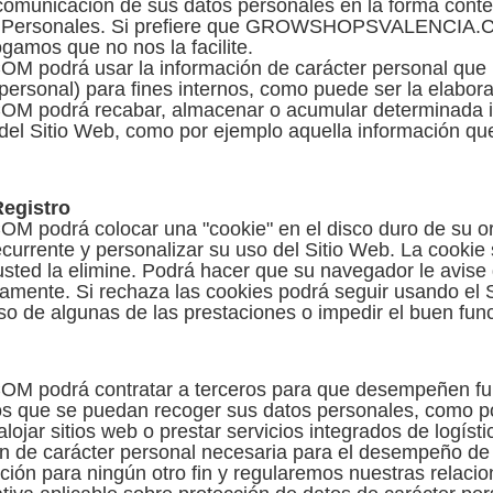
 comunicación de sus datos personales en la forma conte
os Personales. Si prefiere que GROWSHOPSVALENCIA.C
gamos que no nos la facilite.
rá usar la información de carácter personal que no
n personal) para fines internos, como puede ser la elabora
drá recabar, almacenar o acumular determinada inf
 del Sitio Web, como por ejemplo aquella información qu
Registro
rá colocar una "cookie" en el disco duro de su ord
currente y personalizar su uso del Sitio Web. La cookie 
sted la elimine. Podrá hacer que su navegador le avise 
amente. Si rechaza las cookies podrá seguir usando el Si
uso de algunas de las prestaciones o impedir el buen fun
drá contratar a terceros para que desempeñen fun
los que se puedan recoger sus datos personales, como po
lojar sitios web o prestar servicios integrados de logíst
ón de carácter personal necesaria para el desempeño de 
ación para ningún otro fin y regularemos nuestras relacio