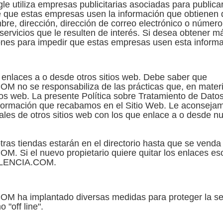
le utiliza empresas publicitarias asociadas para publica
e que estas empresas usen la información que obtienen d
ombre, dirección, dirección de correo electrónico o número
servicios que le resulten de interés. Si desea obtener m
ones para impedir que estas empresas usen esta informac
 enlaces a o desde otros sitios web. Debe saber que
se responsabiliza de las prácticas que, en materia
tios web. La presente Política sobre Tratamiento de Dato
nformación que recabamos en el Sitio Web. Le aconsejamo
les de otros sitios web con los que enlace a o desde nu
ras tiendas estarán en el directorio hasta que se venda 
el nuevo propietario quiere quitar los enlaces eso 
LENCIA.COM.
 implantado diversas medidas para proteger la segu
 "off line".