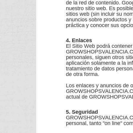
de la red de contenido. Goog
nuestro sitio web. Es posibl
sitios web (sin incluir su n
anuncios sobre productos y 
práctica y conocer sus opci
4. Enlaces
El Sitio Web podrá contener
GROWSHOPSVALENCIA.COM no 
personales, siguen otros si
aplicación solamente a la i
tratamiento de datos persona
de otra forma.
Los enlaces y anuncios de ot
GROWSHOPSVALENCIA.COM. Si 
actual de GROWSHOPSVA
5. Seguridad
GROWSHOPSVALENCIA.COM ha
personal, tanto "on line" como