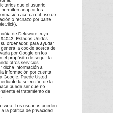
sonal.
icitarios que el usuario
e permiten adaptar los
nformación acerca del uso de
tación o rechazo por parte
leClick).
ompañía de Delaware cuya
A 94043, Estados Unidos
n su ordenador, para ayudar
e genera la cookie acerca de
hivada por Google en los
 el propósito de seguir la
ando otros servicios
ir dicha información a
 la información por cuenta
nga Google. Puede Usted
mediante la selección de la
 hace puede ser que no
onsiente el tratamiento de
.
tio web. Los usuarios pueden
a la política de privacidad