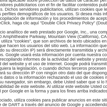
tiva aplicable sobre protección de datos de carácter per
idores publicitarios con el fin de facilitar contenidos publ
s. Dichos servidores publicitarios, utilizan cookies que l
os perfiles demográficos de los usuarios. Si desea más i
ecopilación de información y los procedimientos de acep
Click, haga clic aquí "Double Click Privacy Policy" (Doub
icio analítico de web prestado por Google, Inc., una c
600 Amphitheatre Parkway, Mountain View (California), C
 utiliza "cookies", que son archivos de texto ubicados e
 que hacen los usuarios del sitio web. La información qu
do su dirección IP) será directamente transmitida y arc
s. Google usará esta información por cuenta nuestra con
 recopilando informes de la actividad del website y prest
d del website y el uso de Internet. Google podrá transmit
quiera la legislación, o cuando dichos terceros procesen
rá su dirección IP con ningún otro dato del que dispo
os datos o la información rechazando el uso de cookies 
su navegador, sin embargo, debe Usted saber que si lo
bilidad de este website. Al utilizar este website Usted c
por Google en la forma y para los fines arriba indicados
iado, utiliza cookies para publicar anuncios en este si
kie de DART a través del anuncio de Google y accediendo 